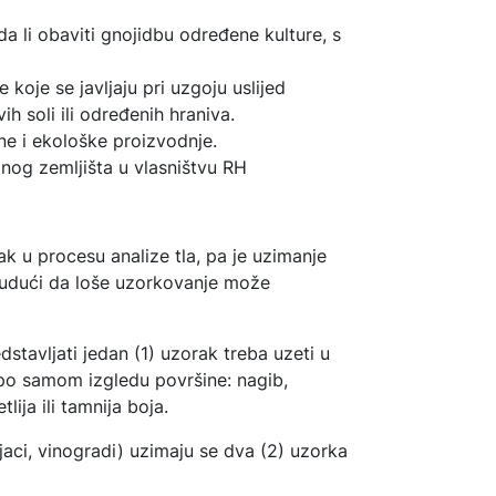
da li obaviti gnojidbu određene kulture, s
koje se javljaju pri uzgoju uslijed
ih soli ili određenih hraniva.
ne i ekološke proizvodnje.
nog zemljišta u vlasništvu RH
rak u procesu analize tla, pa je uzimanje
budući da loše uzorkovanje može
stavljati jedan (1) uzorak treba uzeti u
po samom izgledu površine: nagib,
lija ili tamnija boja.
aci, vinogradi) uzimaju se dva (2) uzorka