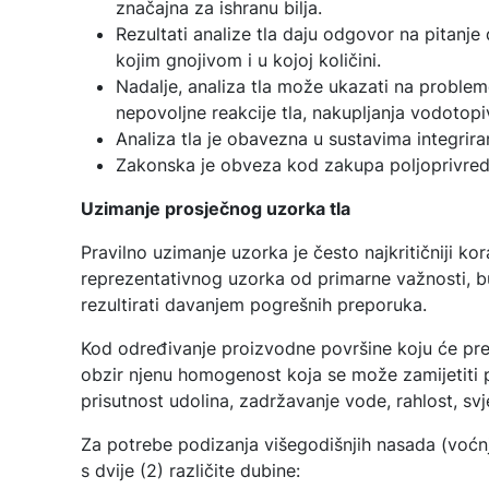
značajna za ishranu bilja.
Rezultati analize tla daju odgovor na pitanje 
kojim gnojivom i u kojoj količini.
Nadalje, analiza tla može ukazati na probleme 
nepovoljne reakcije tla, nakupljanja vodotopiv
Analiza tla je obavezna u sustavima integrira
Zakonska je obveza kod zakupa poljoprivred
Uzimanje prosječnog uzorka tla
Pravilno uzimanje uzorka je često najkritičniji ko
reprezentativnog uzorka od primarne važnosti, 
rezultirati davanjem pogrešnih preporuka.
Kod određivanje proizvodne površine koju će pred
obzir njenu homogenost koja se može zamijetiti 
prisutnost udolina, zadržavanje vode, rahlost, svjet
Za potrebe podizanja višegodišnjih nasada (voćnj
s dvije (2) različite dubine: