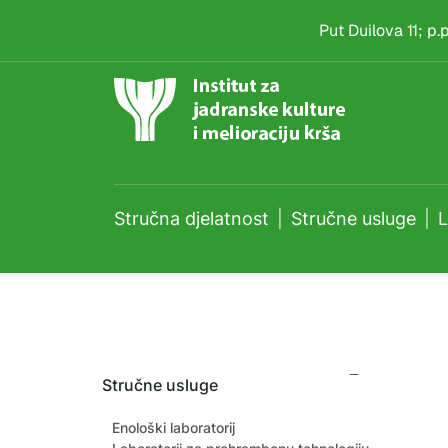
Laboratorij za tlo i is
Skip to main content
Put Duilova 11; p
Stručna djelatnost
Stručne usluge
L
Stručne usluge
Enološki laboratorij