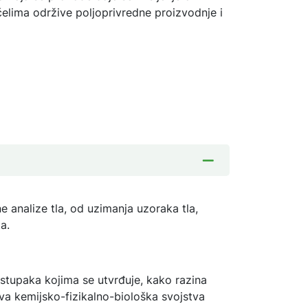
ačelima održive poljoprivredne proizvodnje i
ne analize tla, od uzimanja uzoraka tla,
ta.
postupaka kojima se utvrđuje, kako razina
ova kemijsko-fizikalno-biološka svojstva