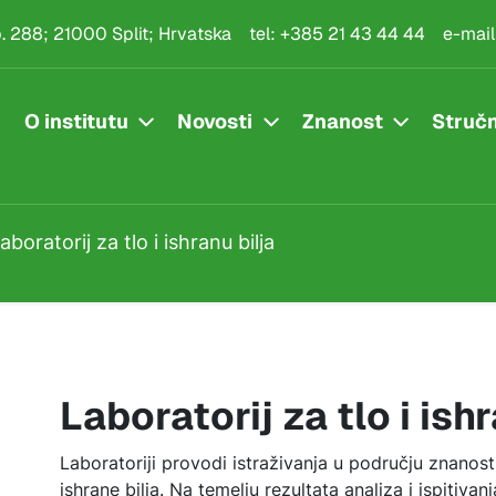
hranu bilja
.p. 288; 21000 Split; Hrvatska
tel:
+385 21 43 44 44
e-mail
O institutu
Novosti
Znanost
Stručn
aboratorij za tlo i ishranu bilja
Laboratorij za tlo i ish
Laboratoriji provodi istraživanja u području znanosti 
ishrane bilja. Na temelju rezultata analiza i ispitiva