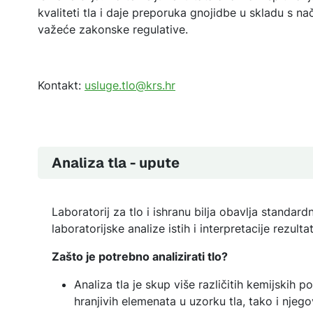
kvaliteti tla i daje preporuka gnojidbe u skladu s n
važeće zakonske regulative.
Kontakt:
usluge.tlo@krs.hr
Analiza tla - upute
Laboratorij za tlo i ishranu bilja obavlja standard
laboratorijske analize istih i interpretacije rezulta
Zašto je potrebno analizirati tlo?
Analiza tla je skup više različitih kemijskih 
hranjivih elemenata u uzorku tla, tako i njeg