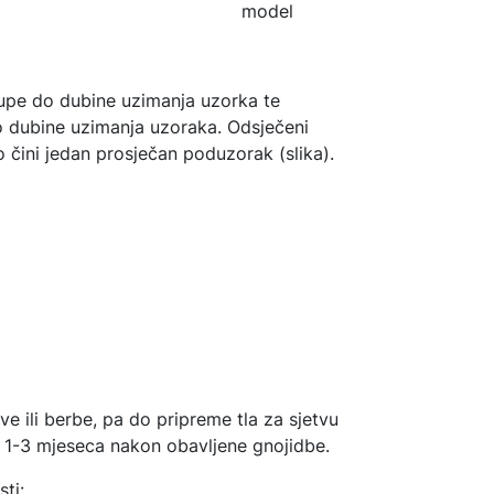
model
rupe do dubine uzimanja uzorka te
o dubine uzimanja uzoraka. Odsječeni
io čini jedan prosječan poduzorak (slika).
e ili berbe, pa do pripreme tla za sjetvu
ti 1-3 mjeseca nakon obavljene gnojidbe.
ti: