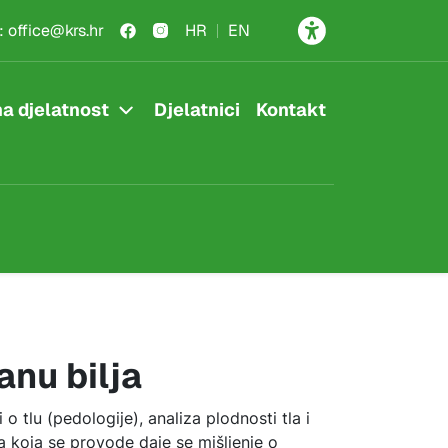
:
office@krs.hr
HR
EN
a djelatnost
Djelatnici
Kontakt
ranu bilja
o tlu (pedologije), analiza plodnosti tla i
nja koja se provode daje se mišljenje o