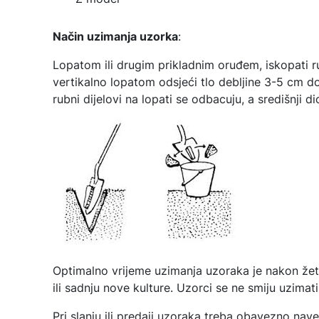
Način uzimanja uzorka
:
Lopatom ili drugim prikladnim oruđem, iskopati 
vertikalno lopatom odsjeći tlo debljine 3-5 cm d
rubni dijelovi na lopati se odbacuju, a središnji d
Optimalno vrijeme uzimanja uzoraka je nakon žetv
ili sadnju nove kulture. Uzorci se ne smiju uzima
Pri slanju ili predaji uzoraka treba obavezno naves