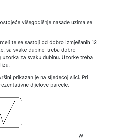
 postojeće višegodišnje nasade uzima se
celi te se sastoji od dobro izmješanih 12
ke, sa svake dubine, treba dobro
nog uzorka za svaku dubinu. Uzorke treba
lizu.
i prikazan je na sljedećoj slici. Pri
ezentativne dijelove parcele.
W