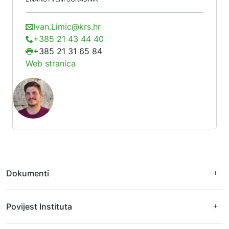
Ivan.Limic@krs.hr
+385 21 43 44 40
+385 21 31 65 84
Web stranica
Dokumenti
Financijski dokumenti
Povijest Instituta
Javna nabava
Katalog informacija
Zaštita osobnih podataka
Ravnatelji Instituta