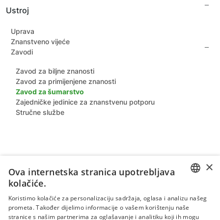
Izjava o pristupačnosti
Ustroj
Prijašnji djelatnici
Unutarnje prijavljivanje nepravilnosti
Arhivske fotografije
Zaštita dostojanstva zaposlenika
Uprava
Znanstveno vijeće
Zavodi
Zavod za biljne znanosti
Zavod za primijenjene znanosti
Zavod za šumarstvo
Zajedničke jedinice za znanstvenu potporu
Stručne službe
×
Ova internetska stranica upotrebljava
kolačiće.
CROATIAN
Koristimo kolačiće za personalizaciju sadržaja, oglasa i analizu našeg
prometa. Također dijelimo informacije o vašem korištenju naše
ENGLISH
stranice s našim partnerima za oglašavanje i analitiku koji ih mogu