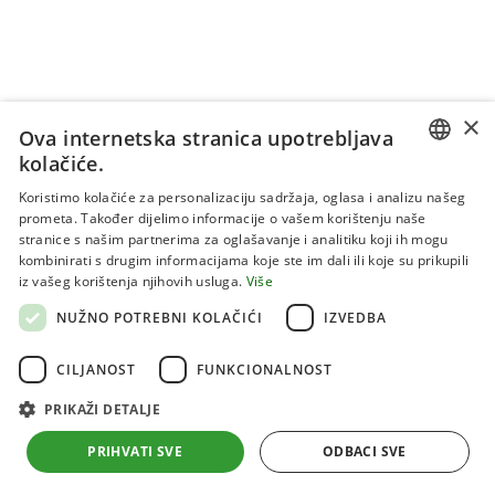
×
Ova internetska stranica upotrebljava
kolačiće.
CROATIAN
Koristimo kolačiće za personalizaciju sadržaja, oglasa i analizu našeg
prometa. Također dijelimo informacije o vašem korištenju naše
ENGLISH
stranice s našim partnerima za oglašavanje i analitiku koji ih mogu
kombinirati s drugim informacijama koje ste im dali ili koje su prikupili
Uvjeti korištenja
iz vašeg korištenja njihovih usluga.
Više
Politika privatnosti
NUŽNO POTREBNI KOLAČIĆI
IZVEDBA
Kolačići
CILJANOST
FUNKCIONALNOST
PRIKAŽI DETALJE
Sva prava pridržana 2026 Institut za jadranske kulture i
melioraciju krša
PRIHVATI SVE
ODBACI SVE