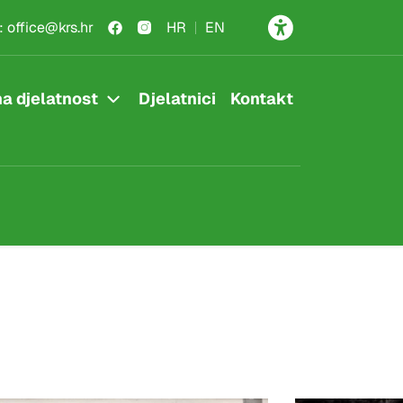
:
office@krs.hr
HR
EN
a djelatnost
Djelatnici
Kontakt