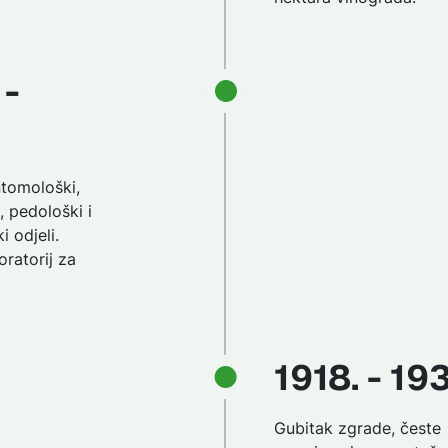
 -
ntomološki,
, pedološki i
i odjeli.
oratorij za
1918. - 19
Gubitak zgrade, česte