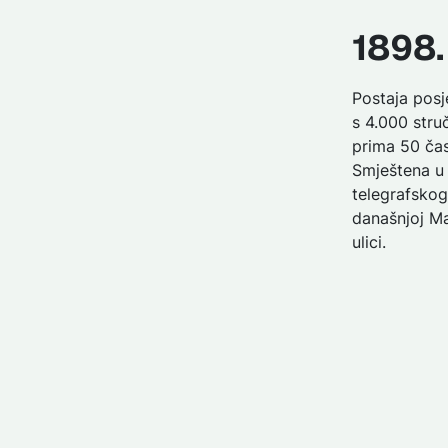
1898.
Postaja posj
s 4.000 struč
prima 50 ča
Smještena u
telegrafskog
današnjoj M
ulici.