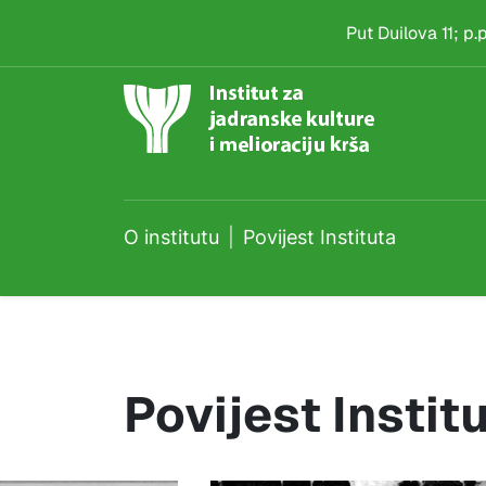
Povijest Instituta
Skip to main content
Put Duilova 11; p
O institutu
Povijest Instituta
Povijest Instit