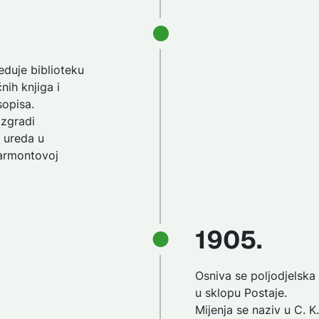
eduje biblioteku
nih knjiga i
sopisa.
 zgradi
 ureda u
armontovoj
1905.
Osniva se poljodjelska
u sklopu Postaje.
Mijenja se naziv u C. K.