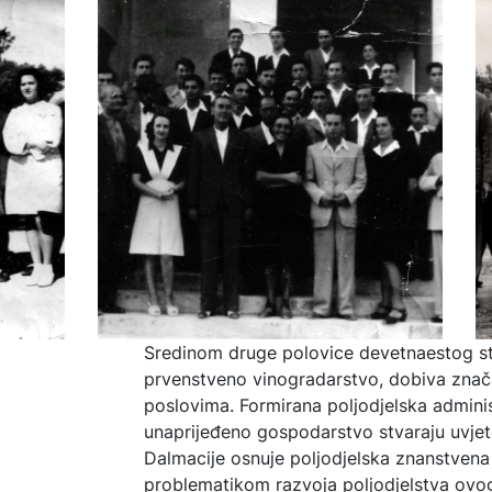
Sredinom druge polovice devetnaestog sto
prvenstveno vinogradarstvo, dobiva znač
poslovima. Formirana poljodjelska administ
unaprijeđeno gospodarstvo stvaraju uvjete
Dalmacije osnuje poljodjelska znanstvena 
problematikom razvoja poljodjelstva ovo