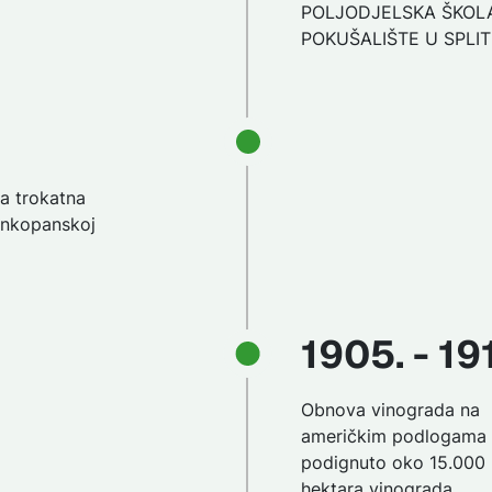
POLJODJELSKA ŠKOLA
POKUŠALIŠTE U SPLIT
a trokatna
ankopanskoj
1905. - 19
Obnova vinograda na
američkim podlogama 
podignuto oko 15.000
hektara vinograda.