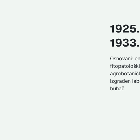
1925.
1933.
Osnovani: e
fitopatološki
agrobotaničk
Izgrađen lab
buhač.