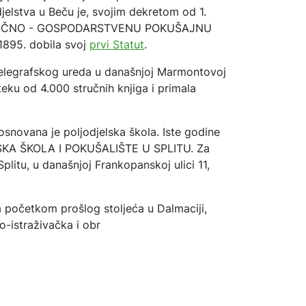
djelstva u Beču je, svojim dekretom od 1.
. KEMIČNO - GOSPODARSTVENU POKUŠAJNU
1895. dobila svoj
prvi Statut
.
 telegrafskog ureda u današnjoj Marmontovoj
teku od 4.000 stručnih knjiga i primala
osnovana je poljodjelska škola. Iste godine
LSKA ŠKOLA I POKUŠALIŠTE U SPLITU. Za
litu, u današnjoj Frankopanskoj ulici 11,
a početkom prošlog stoljeća u Dalmaciji,
-istraživačka i obr