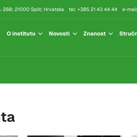
.p. 288; 21000 Split; Hrvatska
tel:
+385 21 43 44 44
e-mail
O institutu
Novosti
Znanost
Stručn
uta