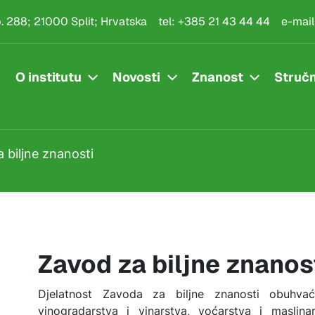
sti
.p. 288; 21000 Split; Hrvatska
tel:
+385 21 43 44 44
e-mail
O institutu
Novosti
Znanost
Stručn
 biljne znanosti
Zavod za biljne znanos
Djelatnost Zavoda za biljne znanosti obuhva
vinogradarstva i vinarstva, voćarstva i maslinar