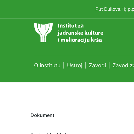
Zavod za biljne znano
Skip to main content
Put Duilova 11; p
O institutu
Ustroj
Zavodi
Zavod za
Dokumenti
Financijski dokumenti