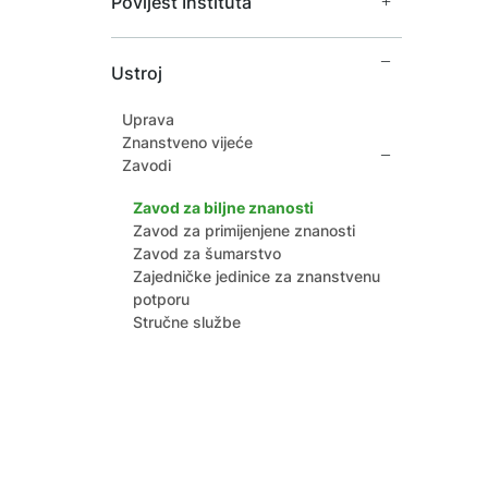
Povijest Instituta
Javna nabava
Katalog informacija
Zaštita osobnih podataka
Ravnatelji Instituta
Izjava o pristupačnosti
Ustroj
Prijašnji djelatnici
Unutarnje prijavljivanje nepravilnosti
Arhivske fotografije
Zaštita dostojanstva zaposlenika
Uprava
Znanstveno vijeće
Zavodi
Zavod za biljne znanosti
Zavod za primijenjene znanosti
Zavod za šumarstvo
Zajedničke jedinice za znanstvenu
potporu
Stručne službe