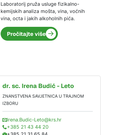
Laboratorij pruža usluge fizikalno-
kemijskih analiza mošta, vina, voćnih
vina, octa i jakih alkoholnih pića.
Pročitajte više
dr. sc.
Irena
Budić - Leto
ZNANSTVENA SAVJETNICA U TRAJNOM
IZBORU
Irena.Budic-Leto@krs.hr
+385 21 43 44 20
+385 21 31 65 84