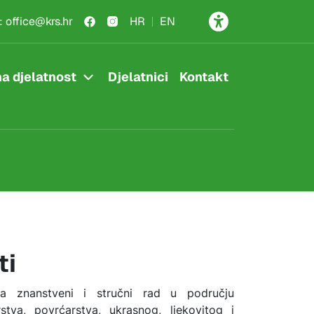
:
office@krs.hr
HR
EN
a djelatnost
Djelatnici
Kontakt
ti
ća znanstveni i stručni rad u području
stva, povrćarstva, ukrasnog, ljekovitog i