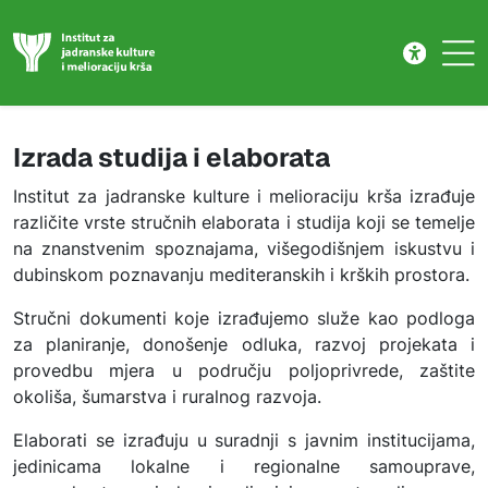
Izrada studija i elaborata
Skip to main content
Izrada studija i elaborata
Institut za jadranske kulture i melioraciju krša izrađuje
različite vrste stručnih elaborata i studija koji se temelje
na znanstvenim spoznajama, višegodišnjem iskustvu i
dubinskom poznavanju mediteranskih i krških prostora.
Stručni dokumenti koje izrađujemo služe kao podloga
za planiranje, donošenje odluka, razvoj projekata i
provedbu mjera u području poljoprivrede, zaštite
okoliša, šumarstva i ruralnog razvoja.
Elaborati se izrađuju u suradnji s javnim institucijama,
jedinicama lokalne i regionalne samouprave,