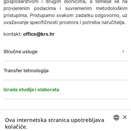
gospodarstvom i drugim dionicima, a temelje se na
provjerenim podacima i suvremenim metodološkim
pristupima. Pristupamo svakom zadatku odgovorno, uz
uvažavanje specifičnosti prostora i potreba naručitelja.
kontakt:
office@krs.hr
Stručne usluge
Enološki laboratorij
Transfer tehnologija
Laboratorij za prehrambenu tehnologiju i analitiku maslinova
ulja
Laboratorij za tlo i ishranu bilja
Izrada studija i elaborata
×
Ova internetska stranica upotrebljava
kolačiće.